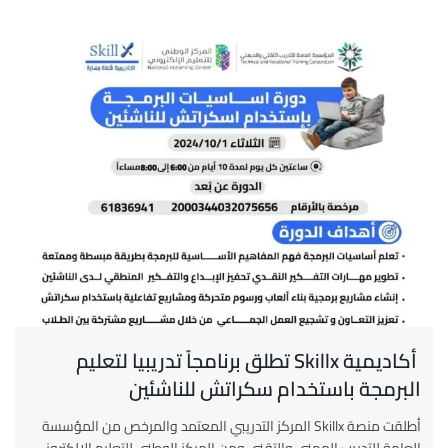
أكاديمية Skillx تطلق برنامجاً تدريبيا لتعليم
البرمجة باستخدام سكراتش للناشئين
أطلقت منصة Skillx المركز التدريبي المعتمد والمرخص من المؤسسة
العامة للتدريب المهني والتقني ومن المركز الوطني للتعليم الإلكتروني،